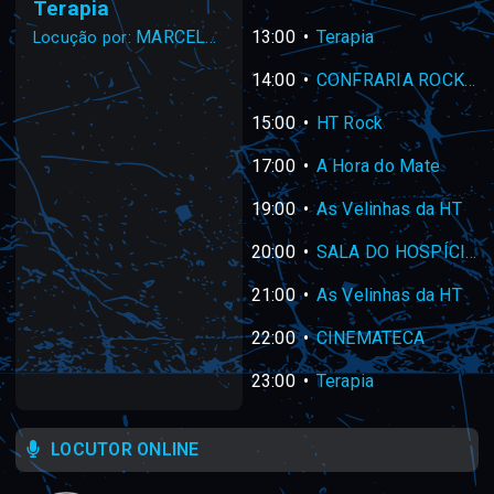
Terapia
MARCELO CAVALCANTE
13:00
Terapia
Locução por:
14:00
CONFRARIA ROCK - REPRISE
15:00
HT Rock
17:00
A Hora do Mate
19:00
As Velinhas da HT
20:00
SALA DO HOSPÍCIO - AO VIVO
21:00
As Velinhas da HT
22:00
CINEMATECA
23:00
Terapia
LOCUTOR ONLINE