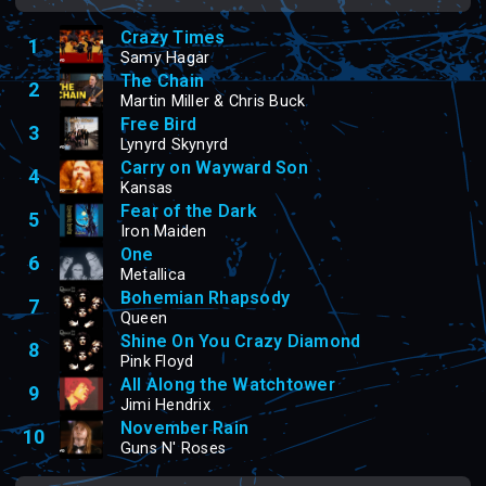
Crazy Times
1
Samy Hagar
The Chain
2
Martin Miller & Chris Buck
Free Bird
3
Lynyrd Skynyrd
Carry on Wayward Son
4
Kansas
Fear of the Dark
5
Iron Maiden
One
6
Metallica
Bohemian Rhapsody
7
Queen
Shine On You Crazy Diamond
8
Pink Floyd
All Along the Watchtower
9
Jimi Hendrix
November Rain
10
Guns N' Roses