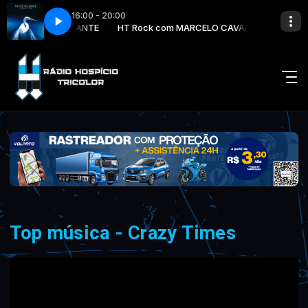
16:00 - 20:00
MARCELO CAVALCANTE
Midlife Crisis
HT Rock com MARCELO CAVALCANTE
Faith No More - Midlife Crisis
Top música - Crazy Times