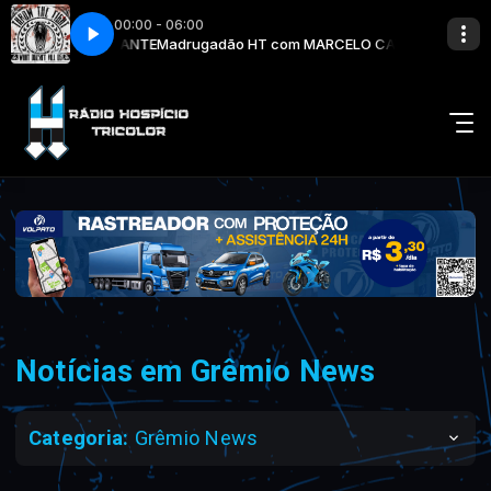
00:00 - 06:00
MARCELO CAVALCANTE
ust) Died in Your Arms
Throw The Fight - (I Just) Died in Your Arms
Madrugadão HT com MARCELO CAVALCANTE
Notícias em Grêmio News
Categoria:
Grêmio News