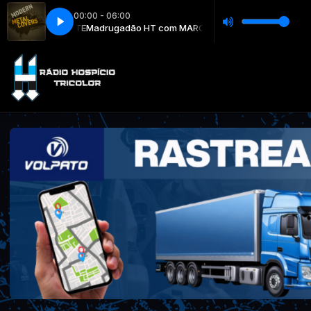
00:00 - 06:00
O CAVALCANTE
 Up, Stand Up
Black Stone Cherry - Get Up, Stand Up
Madrugadão HT com MARCELO CAVALCANTE