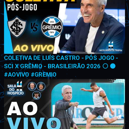
COLETIVA DE LUÍS CASTRO - PÓS JOGO -
SCI X GRÊMIO - BRASILEIRÃO 2026 ⚪ ⚫
#AOVIVO #GREMIO