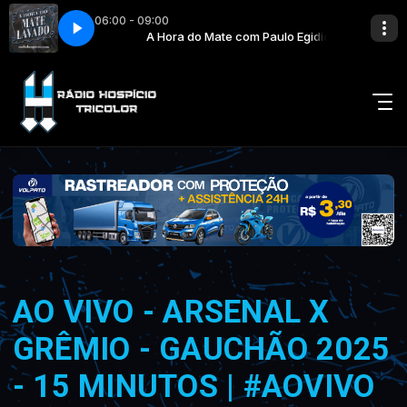
06:00 - 09:00
erio Melo - Paleteada (2)
 Paulo Egidio
A Hora do Mate com Paulo Egidio
Cesar Oliveira & Rogerio Melo - Paleteada (2)
AO VIVO - ARSENAL X
GRÊMIO - GAUCHÃO 2025
- 15 MINUTOS | #AOVIVO