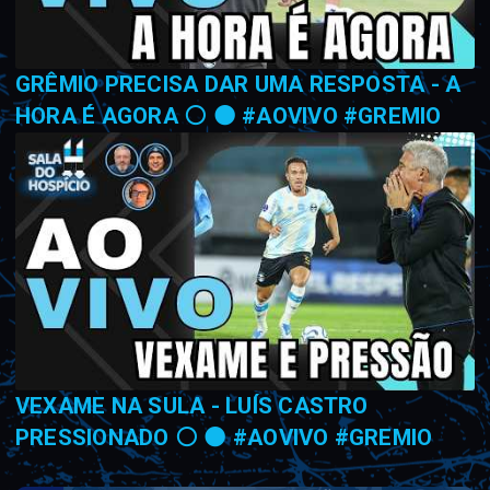
GRÊMIO PRECISA DAR UMA RESPOSTA - A
HORA É AGORA ⚪ ⚫ #AOVIVO #GREMIO
VEXAME NA SULA - LUÍS CASTRO
PRESSIONADO ⚪ ⚫ #AOVIVO #GREMIO